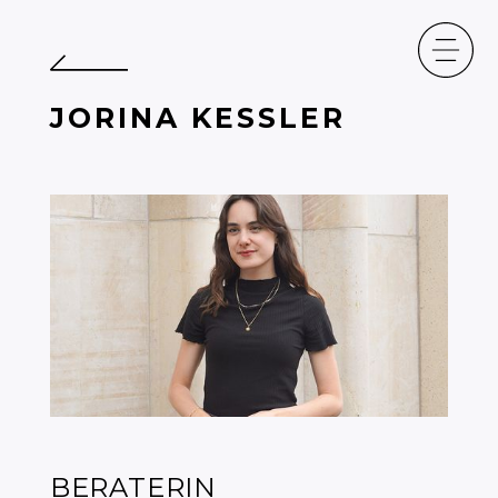
J
O
R
I
N
A
K
E
S
S
L
E
R
BERATERIN